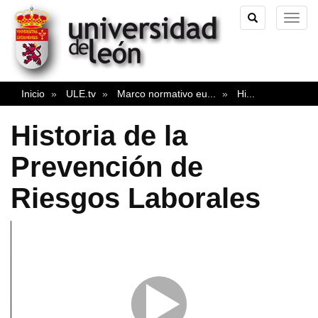
TOGGLE
TOG
SEARCH
NAVI
Inicio
ULE.tv
Marco normativo eu
...
Hi
...
Historia de la
Prevención de
Riesgos Laborales