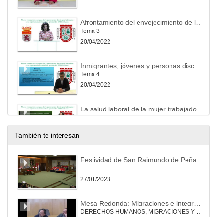
Afrontamiento del envejecimiento de la población activa: la seguridad y salud de las personas trabajadoras mayores de 55 años
Tema 3
20/04/2022
Inmigrantes, jóvenes y personas discapacitadas: peculiaridades de la acción preventiva
Tema 4
20/04/2022
La salud laboral de la mujer trabajadora: riesgo durante el embarazo y durante la lactancia natural.
Tema 5
20/04/2022
También te interesan
Prevención de riesgos derivados de agentes cancerígenos y mutágenos. En especial, la exposición al amianto y sus consecuencias
Festividad de San Raimundo de Peñafort de la Facultad de Derecho 2023
Tema 6
20/04/2022
27/01/2023
Riesgos emergentes asociados a las nuevas tecnologías
Mesa Redonda: Migraciones e integración: la perspectiva de las personas migrantes y los sindicatos que trabajan en este campo. Debate
Tema 7
DERECHOS HUMANOS, MIGRACIONES Y PAPEL DE LAS ADMINISTRACIONES PÚBLICAS EN EL CONTEXTO DE LA CRISIS
20/04/2022