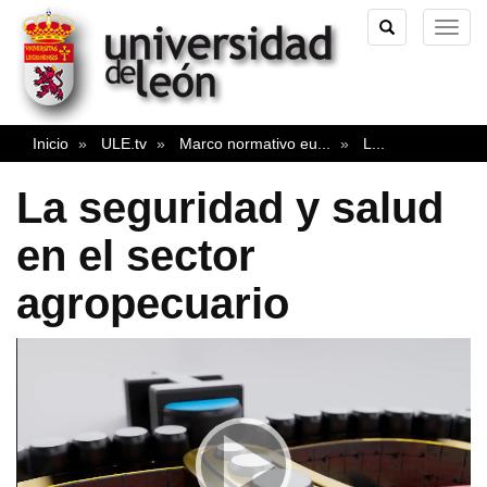
TOGGLE
TOG
SEARCH
NAVI
Inicio
ULE.tv
Marco normativo eu
...
L
...
La seguridad y salud
en el sector
agropecuario