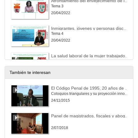
Afrontamiento del envejecimiento de la población activa: la seguridad y salud de las personas trabajadoras mayores de 55 años
Tema 3
20/04/2022
Inmigrantes, jóvenes y personas discapacitadas: peculiaridades de la acción preventiva
Tema 4
20/04/2022
La salud laboral de la mujer trabajadora: riesgo durante el embarazo y durante la lactancia natural.
Tema 5
20/04/2022
También te interesan
Prevención de riesgos derivados de agentes cancerígenos y mutágenos. En especial, la exposición al amianto y sus consecuencias
El Código Penal de 1995, 20 años de evolución.
Tema 6
Coloquios triangulares y su proyección innovadora (Service-learning) al ámbito universitario y a la sociedad (I)
20/04/2022
24/11/2015
Riesgos emergentes asociados a las nuevas tecnologías
Panel de magistrados, fiscales y abogados. Problemas actuales de la práctica judicial española y latinoamericana en las diversas jurisdicciones
Tema 7
20/04/2022
2/07/2018